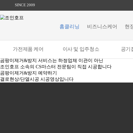
SINCE 2009
홈클리닝
비즈니스케어
현
가전제품 케어
이사 및 입주청소
공기
곰팡이제거&방지 서비스는 하청업체 이관이 아닌
조인호프 소속의 CS마스터 전문팀이 직접 시공합니다
곰팡이제거&방지 예약하기
결로현상/단열시공 시공영상입니다