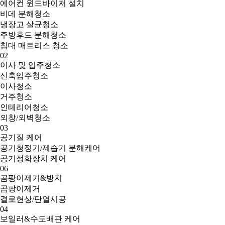
에어컨 윈드바이저 설치
비데 분해청소
냉장고 살균청소
주방후드 분해청소
침대 매트리스 청소
02
이사 및 입주청소
신축입주청소
이사청소
거주청소
인테리어청소
외창/외벽청소
03
공기질 케어
공기청정기/제습기 분해케어
공기정화장치 케어
06
곰팡이제거&방지
곰팡이제거
결로현상/단열시공
04
보일러&수도배관 케어