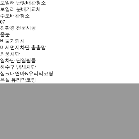
보일러 난방배관청소
보일러 분배기교체
수도배관청소
07
친환경 전문시공
줄눈
비둘기퇴치
미세먼지차단 촘촘망
외풍차단
열차단 단열필름
하수구 냄새차단
싱크대연마&유리막코팅
욕실 유리막코팅