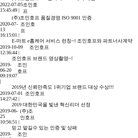
2022-07-05
조인호
15:45:49
|
프
(주)조인호프 품질경영 ISO 9001 인증
2020-07-
조인호
13
프
16:15:01
|
E-마트 e홈케어 서비스 런칭~! 조인호프와 파트너사계약
2019-10-09
조인호프
12:36:44
|
조인호프 브랜드 영상촬영~!
2019-
조인
06-20
호프
09:19:07
|
2019년 신뢰만족도 1위기업 브랜드 대상 수상!!!
2019-07-01
조인호프
14:27:42
|
2019 대한민국을 빛낸 혁신리더 선정
2019-06-
(주)조
25
인호프
10:56:51
|
믿고 맡길수 있는 인증 및 상패
2019-
조인